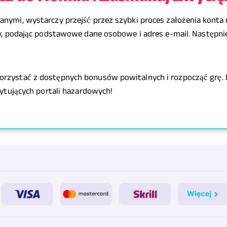
nymi, wystarczy przejść przez szybki proces założenia konta 
ny, podając podstawowe dane osobowe i adres e-mail. Następni
rzystać z dostępnych bonusów powitalnych i rozpocząć grę. Do
cytujących portali hazardowych!