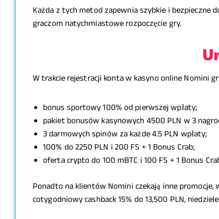
Każda z tych metod zapewnia szybkie i bezpieczne d
graczom natychmiastowe rozpoczęcie gry.
Un
W trakcie rejestracji konta w kasyno online Nomini 
bonus sportowy 100% od pierwszej wpłaty;
pakiet bonusów kasynowych 4500 PLN w 3 nagrod
3 darmowych spinów za każde 4.5 PLN wpłaty;
100% do 2250 PLN i 200 FS + 1 Bonus Crab;
oferta crypto do 100 mBTC i 100 FS + 1 Bonus Cra
Ponadto na klientów Nomini czekają inne promocje
cotygodniowy cashback 15% do 13,500 PLN, niedziele