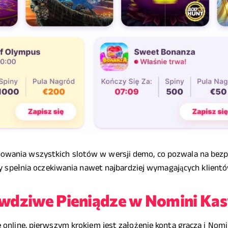
ania wszystkich slotów w wersji demo, co pozwala na bezpłat
wy spełnia oczekiwania nawet najbardziej wymagających klientó
awdziwe Pieniądze w Nomini Kas
nline, pierwszym krokiem jest założenie konta gracza i Nomini 