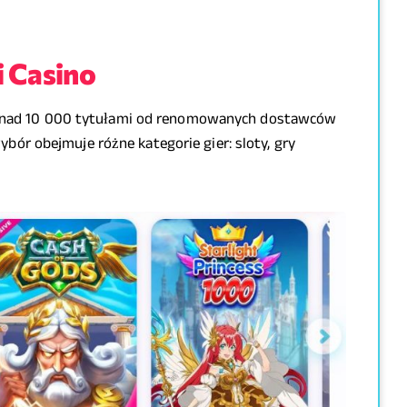
 Casino
 ponad 10 000 tytułami od renomowanych dostawców
ybór obejmuje różne kategorie gier: sloty, gry