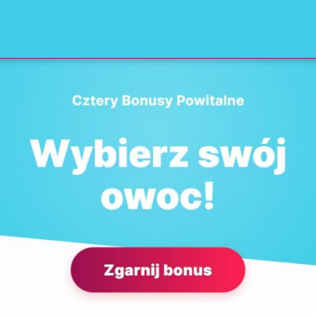
Ę
ZAŁÓŻ KON