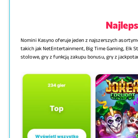
Najlep
Nomini Kasyno oferuje jeden z najszerszych asort
takich jak NetEntertainment, Big Time Gaming, Elk St
stołowe, gry z funkcją zakupu bonusu, gry z jackpot