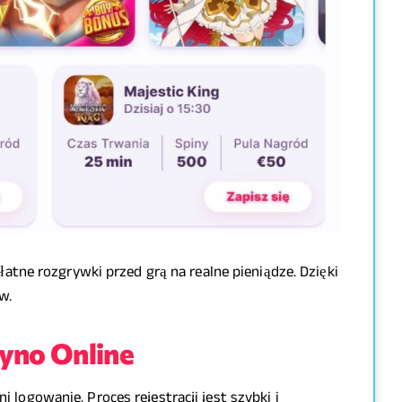
ne rozgrywki przed grą na realne pieniądze. Dzięki
w.
yno Online
logowanie. Proces rejestracji jest szybki i