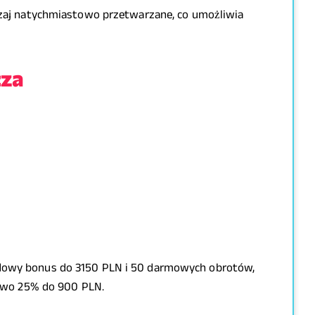
czaj natychmiastowo przetwarzane, co umożliwia
cza
ndowy bonus do 3150 PLN i 50 darmowych obrotów,
żywo 25% do 900 PLN.